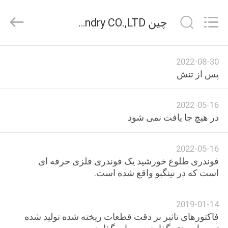
2026
Sunrise
Foundry
چین Sunrise Foundry CO.,LTD اخبار شرکت
CO.,LTD.
All
Rights
Reserved.
خونه
2022-08-30
پس از تنش
محصولات
2022-05-16
ویدیو
در هیچ جا یافت نمی شود
درباره
2022-05-16
فوندری طلوع خورشید یک فوندری فلزی حرفه ای
ما
است که در نینگبو واقع شده است.
تور
2019-01-14
کارخانه
فاکتورهای تاثیر بر دقت قطعات ریخته شده تولید شده