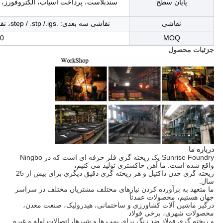
پایان سطح
سندبلاست، پرداخت آسیاب، الکتروفورز، گ
نقاشی
نقاشی سه بعدی: .step / .stp /.igs، نقاشی دو بعدی: .dxf/ .dwg / .pdf /.jpg / .tif /.bmp
MOQ
300 
جزئیات محصول
درباره ما
Sunrise Foundry یک ریخته گری فلز حرفه ای است که در Ningbo
واقع شده است. ما آهن خاکستری تولید می کنیم،
ریخته گری چدن داکتیل و هر ریخته گری دقیق دیگری برای بیش از 25
سال.
ما متعهد به برآورده کردن نیازهای مختلف مشتریان مختلف در سراسر
جهان هستیم، محصولات عمدتاً
درگیر ماشین آلات کشاورزی و ساختمانی، هیدرولیک، صنعت معدن،
محصولات شهری، برخی فولاد
و ریخته گری فولاد ضد زنگ برای پمپ ها و شیرها، اتصالات لوله و غیره.