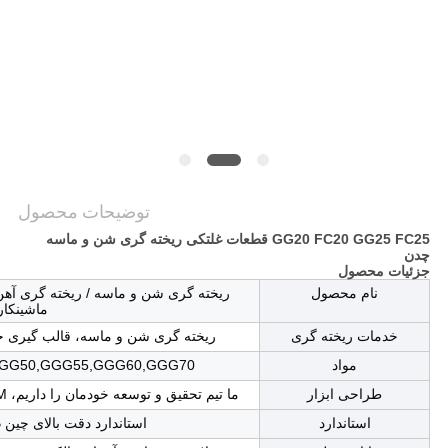
نقشه
سایت
سیاست
حفظ
حریم
توضیحات محصول
خصوصی
GG20 FC20 GG25 FC25 قطعات غلتکی ریخته گری شن و ماسه
چدن
جزئیات محصول
نام محصول
ریخته گری شن و ماسه / ریخته گری آه
ماشینکار
خدمات ریخته گری
ریخته گری شن و ماسه، قالب گیری خ
مواد
GGG50,GGG55,GGG60,GGG70
طراحی ابزار
ما تیم تحقیق و توسعه خودمان را داریم، DFM و تجزیه و تحلیل جریان حالت را انجام می دهیم
استاندارد
استاندارد دقت بالای چین GB. / سفارشی سازی غیر استاندارد