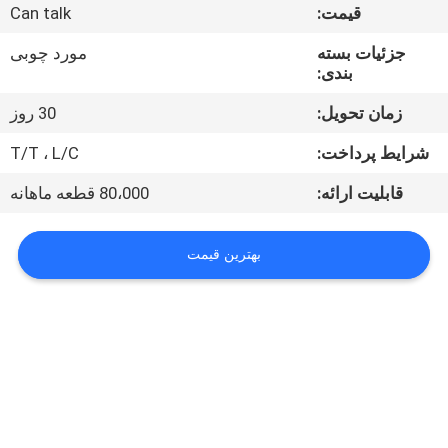
قیمت:
Can talk
کنترل
جزئیات بسته
مورد چوبی
کیفیت
بندی:
زمان تحویل:
30 روز
با
شرایط پرداخت:
T/T ، L/C
ما
قابلیت ارائه:
80،000 قطعه ماهانه
تماس
بگیرید
بهترین قیمت
اخبار
درخواست
نقل قول