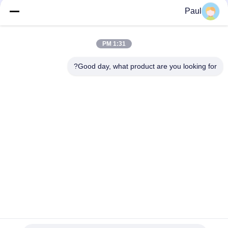
Paul
EN-GJL-300 پوشش پایین موتور سنگ آهن خاکستری
قطعات ریخته گری چدن خاکستری برای ماشین آلات صنعتی
1:31 PM
تعلیق تریلر کامیون قطعات شاسی ورق جلو عقب لوله آویزان
Good day, what product are you looking for?
دسته بندی های محبوب
همه
چدن داکتیل
آهن ریخته خاکستری
ریخته گری فولاد ضد 
ریخته گری سرمایه 
زنگ
گذاری دقیق
لنگر تنش پست
لوازم جانبی داربست
لوازم لوله های آهن 
ریختن بدن شیر
ریخته