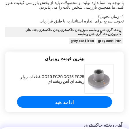
با توجه به استاندارد تولید. و محصولات باید از بخش بازرسی کیفیت عبور
کنند. ما همچنین بازرسی شخص ثالث را می پذیریم.
4. زمان تحویل؟
تحویل سریع برای اندازه استاندارد، یا طبق قرارداد.
ریخته گری شن و ماسه سبز,چدن خاکستری,چدن خاکستری,دنده های
کامیون,ریخته گری شن و ماسه
grey cast iron
gray cast iron
بهترين قيمت رو براي
GG20 FC20 GG25 FC25 قطعات رولر
ریخته ای آهن ریخته ای
ادامه هید
آهن ریخته خاکستری