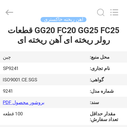
2026
Sunrise
Foundry
CO.,LTD.
All
آهن ریخته خاکستری
Rights
Reserved.
GG20 FC20 GG25 FC25 قطعات
خونه
رولر ریخته ای آهن ریخته ای
محصولات
محل منبع:
چین
ویدیو
نام تجاری:
SP9241
گواهی:
ISO9001.CE.SGS
درباره
شماره مدل:
9241
ما
سند:
بروشور محصول PDF
تور
مقدار حداقل
100 قطعه
تعداد سفارش:
کارخانه