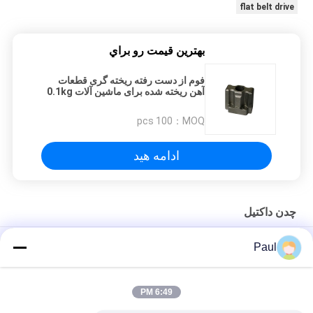
flat belt drive
بهترين قيمت رو براي
فوم از دست رفته ریخته گری قطعات
آهن ریخته شده برای ماشین آلات 0.1kg
- 500kg وزن
100 pcs
MOQ：
ادامه هید
چدن داکتیل
محفظه بلبرینگ صندلی ریخته گری چدن داکتیل
Paul
شن و ماسه های آهن نرم و ریخته شده خروجی خندق مجاز خروجی
خروجی
6:49 PM
قطعات مکانیکی کشاورزی چدن داکتیل سفارشی OEM/ODM