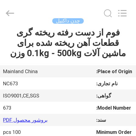
2026
Sunrise
Foundry
CO.,LTD.
All
چدن داکتیل
Rights
Reserved.
فوم از دست رفته ریخته گری
خونه
قطعات آهن ریخته شده برای
محصولات
ماشین آلات 0.1kg - 500kg وزن
ویدیو
Mainland China
Place of Origin:
نام تجاری:
NC673
درباره
گواهی:
ISO9001,CE,SGS
ما
673
Model Number:
تور
سند:
بروشور محصول PDF
کارخانه
100 pcs
Minimum Order