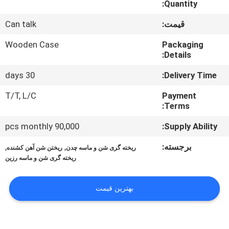
Quantity:
کنترل
قیمت:
Can talk
کیفیت
Wooden Case
Packaging
Details:
با
30 days
Delivery Time:
ما
T/T, L/C
Payment
تماس
Terms:
بگیرید
90,000 pcs monthly
Supply Ability:
برجسته:
,
,
ریخته گری شن و ماسه چدن
ریختن شن آهن کشنده
اخبار
ریخته گری شن و ماسه رزین
درخواست
بهترین قیمت
نقل قول