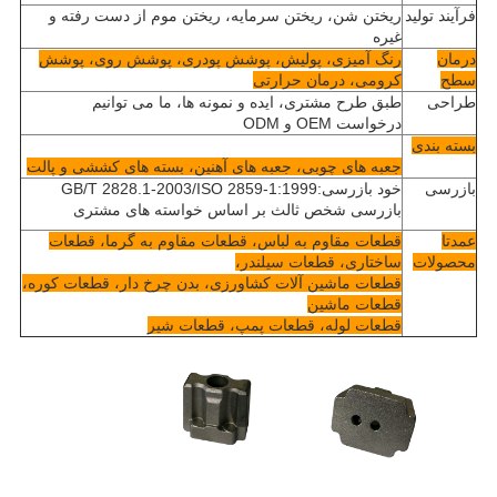
فرآیند تولید
ریختن شن، ریختن سرمایه، ریختن موم از دست رفته و
غیره
درمان
رنگ آمیزی، پولیش، پوشش پودری، پوشش روی، پوشش
سطح
کرومی، درمان حرارتی
طراحی
طبق طرح مشتری، ایده و نمونه ها، ما می توانیم
درخواست OEM و ODM
بسته بندی
جعبه های چوبی، جعبه های آهنین، بسته های کششی و پالت
بازرسی
خود بازرسی:GB/T 2828.1-2003/ISO 2859-1:1999
بازرسی شخص ثالث بر اساس خواسته های مشتری
عمدتا
قطعات مقاوم به لباس، قطعات مقاوم به گرما، قطعات
محصولات
ساختاری، قطعات سیلندر،
قطعات ماشین آلات کشاورزی، بدن چرخ دار، قطعات کوره،
قطعات ماشین
قطعات لوله، قطعات پمپ، قطعات شیر