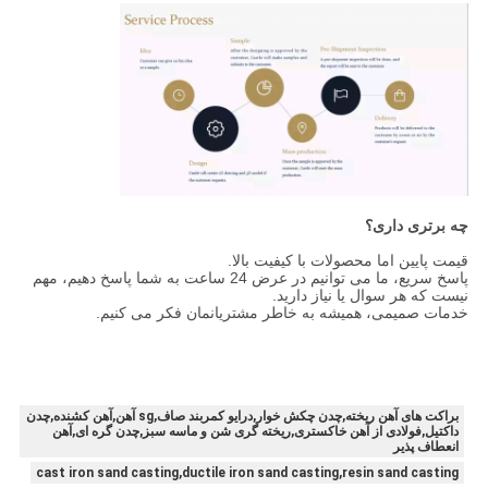
چه برتری داری؟
قیمت پایین اما محصولات با کیفیت بالا.
پاسخ سریع، ما می توانیم در عرض 24 ساعت به شما پاسخ دهیم، مهم
نیست که هر سوال یا نیاز دارید.
خدمات صمیمی، همیشه به خاطر مشتریانمان فکر می کنیم.
براکت های آهن ریخته,چدن چکش خوار,درایو کمربند صاف,sg آهن,آهن کشنده,چدن
داکتیل,فولادی از آهن خاکستری,ریخته گری شن و ماسه سبز,چدن گره ای,آهن
انعطاف پذیر
cast iron sand casting,ductile iron sand casting,resin sand casting