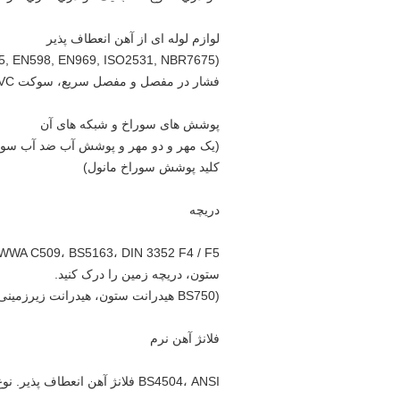
لوازم لوله ای از آهن انعطاف پذیر
فشار در مفصل و مفصل سریع، سوکت PVC، مجموع 6 نوع مفصل، مختلف Bend،t، کاهش دهنده، پاهای اردک، دهان زنگ)
پوشش های سوراخ و شبکه های آن
(یک مهر و دو مهر و پوشش آب ضد آب سوراخ
کلید پوشش سوراخ مانول)
دریچه
ستون، دریچه زمین را درک کنید.
(BS750 هیدرانت ستون، هیدرانت زیرزمینی، خم پای اردک)
فلانژ آهن نرم
BS4504، ANSI فلانژ آهن انعطاف پذیر. نوع پیچ، جوش بر روی نوع، فلانژ واحد، فلانژ اتصال سریع PVC.