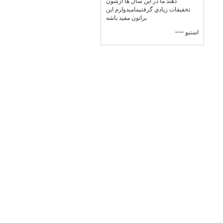
دهند.ما در اين سال ها ازشون
تخفيفات زيادي گرفتيماميدوارم اين
براتون مفید باشه
—— استیو