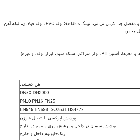
آداپتور فرش گسترده، اتصال انعطاف پذیر، و مفصل جدا کردن تی تی، تپینگ Saddles لوله PVC، لوله فولادی، لوله آهن
شبکه سیم، ابزار لوله، و غیره)
آهن کششی
DN50-DN2000
PN10 PN16 PN25
EN545 EN598 ISO2531 BS4772
پوشش اپوکسی با اتصال فیوژن
پوشش سیمان در داخل و پوشش روی و بتوم در خارج
زنک+ابوتوم داخل و خارج