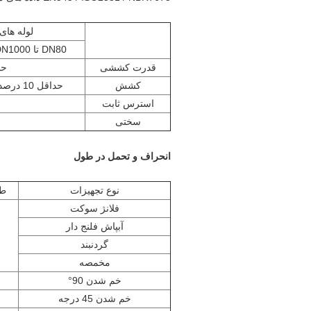
لوله های
DN80 تا DN1000
قدرت کششی
حداق
کشش
حداقل 10 درصد
استرس ثابت
سختی
انحراف و تحمل در طول
نوع تجهیزات
ط
فلانژ سوکت
آبپاش فلنج دار
گردنبند
مخمصه
خم شدن 90°
خم شدن 45 درجه