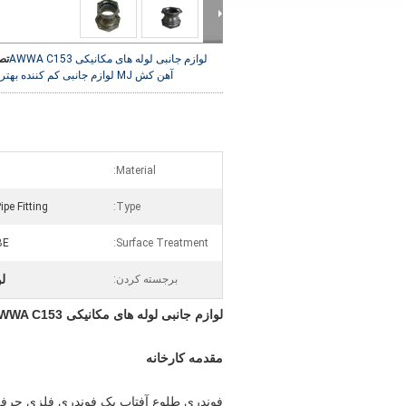
لوازم جانبی لوله های مکانیکی AWWA C153
تص
آهن کش MJ لوازم جانبی کم کننده
بهتر
Material:
pe Fitting
Type:
BE
Surface Treatment:
لو
برجسته کردن:
لوازم جانبی لوله های مکانیکی AWWA C153 آهن کش MJ لوازم جانبی کم کننده
مقدمه کارخانه
فوندري طلوع آفتاب يک فوندري فلزي حرفه 