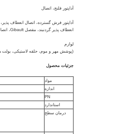
آداپتور فلنج، اتصال
انعطاف پذیر گردنبند، مفصل Gibault، اتصال محدود.
لوازم
(پوشش مهر و موم، حلقه لاستیکی، بولت ها و مغزها، آستین PE، نوار متراکم، 
جزئیات محصول
مواد
اندازه
PN
استاندارد
درمان سطح