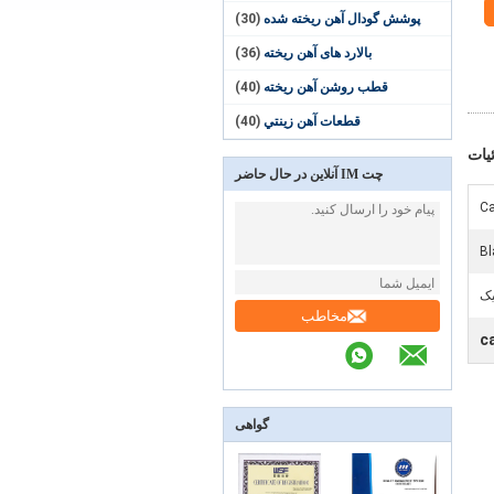
پوشش گودال آهن ریخته شده
(30)
بالارد های آهن ریخته
(36)
قطب روشن آهن ریخته
(40)
قطعات آهن زينتي
(40)
یات
چت IM آنلاین در حال حاضر
Ca
Bl
مخاطب
ca
گواهی