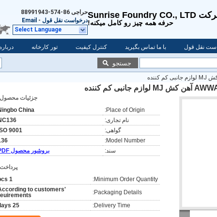
حراجی
86-574-88991943
Sunrise Foundry CO., 
درخواست نقل قول
-
Email
حرفه همه چيز رو کامل ميکنه!
Select Language
ست نقل قول
با ما تماس بگیرید
کنترل کیفیت
تور کارخانه
درباره
جستجو
جزئیات محصول:
Ningbo China
Place of Origin:
نام تجاری:
NC136
گواهی:
ISO 9001
136
Model Number:
سند:
بروشور محصول PDF
پرداخت:
1 pcs
Minimum Order Quantity:
According to customers'
Packaging Details:
reuirements
25 days
Delivery Time: