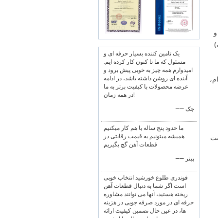
ی و
یک تامین کننده بسیار حرفه ای و
مسئول که ما تا کنون کار کرده ایم.
امیدوارم همه چیز به خوبی پیش برود و
آینده ای روشن داشته باشد، در ادامه
م،
عرضه محصولات با کیفیت برتر به ما
در همه زمان!
—— جک
ما حدود پنج ساله با هم کار ميکنيم
هميشه ميتونيم يه قيمت رقابتی در
ترل. هیدرانت
قطعات آهن گچ بگيريم
—— پیتر
فوندری طلوع خورشید انتخاب خوبی
است اگر شما به دنبال قطعات آهن
ریخته هستید، آنها می توانند مشاوره
حرفه ای در مورد صرفه جویی در هزینه
ها، در عین حال تضمین کیفیت ارائه