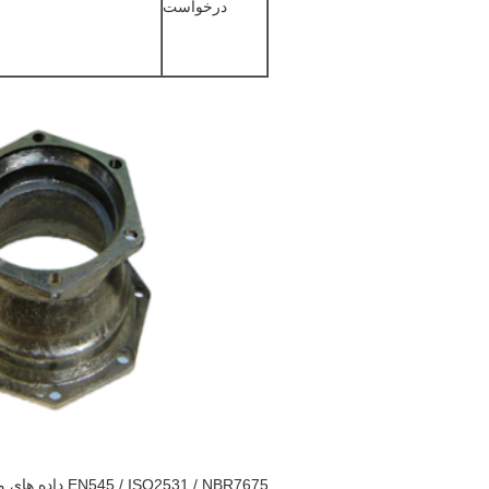
درخواست
EN545 / ISO2531 / NBR7675 داده های محصول لوله های آهن کششی