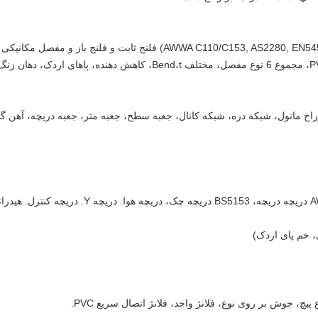
(AWWA C110/C153, AS2280, EN545, EN598, EN969, ISO2531, NBR7675) فلنج ثابت و فلنج باز و مفصل مکانیک
 مانول، شبكه دره، شبکه کانال، جعبه سطح، جعبه متر، جعبه دریچه، آهن گا
AWWA C509، BS5163، DIN 3352 F4 / F5 دریچه دریچه، BS5153 دریچه چک، دریچه هوا. دریچه Y. دریچه کن