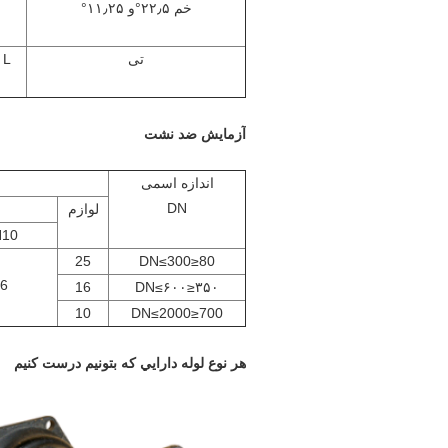
خم ۲۲٫۵°و ۱۱٫۲۵°
تی
L و h
آزمایش ضد نشت
اندازه اسمی
DN
لوازم
10
25
80≤DN≤300
6
16
۳۵۰≤DN≤۶۰۰
10
700≤DN≤2000
هر نوع لوله دارايي که بتونيم درست کنيم