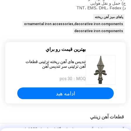
ج) حمل و نقل هوایی
د) TNT، EMS، DHL، Fedex
پاهای میز آهن ریخته
ornamental iron accessories,decorative iron components
decorative iron components
بهترين قيمت رو براي
تندیس های آهن ریخته تزئینی قطعات
آهن تزئینی سر تندیس آهن
30 pcs
MOQ：
ادامه هید
قطعات آهن زينتي
آهن ریخته قطعات آهن تزئینی باستانی گلدان های باغ 182 کیلو وزن