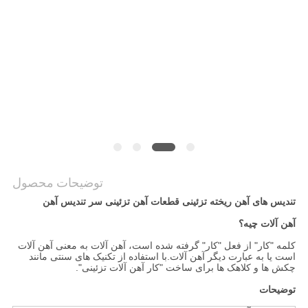
نقشه
سایت
سیاست
حفظ
حریم
خصوصی
توضیحات محصول
تندیس های آهن ریخته تزئینی قطعات آهن تزئینی سر تندیس آهن
آهن آلات چيه؟
کلمه "کار" از فعل "کار" گرفته شده است، آهن آلات به معنی آهن آلات
است یا به عبارت دیگر آهن آلات.با استفاده از تکنیک های سنتی مانند
چکش ها و کلاهک ها برای ساخت "کار آهن آلات تزئینی".
توضیحات