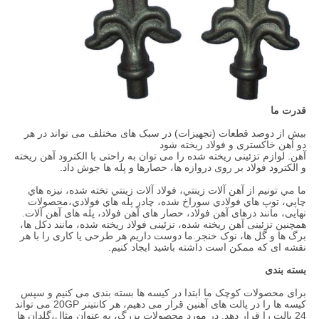
قدرت ما
بیش از دوصد قطعات (تجهیزات) در سبک های مختلف می تواند در هر
دو آهن خاکستری و فولاد ریخته شود
آهن. لوازم تزئینی ریخته شده را می توان به راحتی با الکترود آهن ریخته
و الکترود فولاد بر روی دروازه ها، حصارها و پله ها جوش داد.
ما مي تونيم از آهن آلات زينتي، فولاد آلات زينتي تخته شده، نيزه هاي
چاپي، توپ هاي فولادي سوراخ شده، چادر پله هاي فولادي،محصولات
نهایی، مانند درهای آهن فولاد، حصار های آهن فولاد، پله های آهن آلات.
همچنین تزئینی آهن ریخته شده، تزئینی فولاد ریخته شده، مانند دکل ها،
برگ ها و گل ها، نوک خنجر.ما دوست داریم هر طرحی یا کاری را با هر
نقشه ای که ممکن است داشته باشید ایجاد کنیم.
بسته بندی
برای محصولات کوچک ما ابتدا در کیسه ها بسته بندی می کنیم و سپس
کیسه ها را در پالت های آهنین قرار می دهیم، هر کانتینر 20GP می تواند
24 پالت را قرار دهد. در مورد محصولات بزرگ، به عنوان مثال،گلدان ها