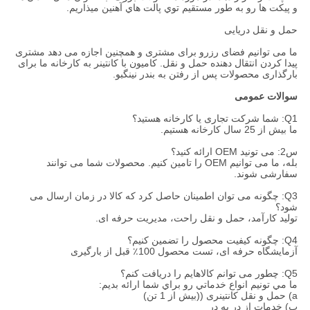
و پيكت ها رو به طور مستقيم توي پالت هاي آهنين ميذاریم.
حمل و نقل دریایی
ما می توانیم فضای رزرو برای مشتری و همچنین اجازه می دهد مشتری
پیدا کردن انتقال دهنده حمل و نقل. کامیون با کانتینر به کارخانه ما برای
بارگذاری محصولات پس از رفتن به بندر نینگبو.
سوالات عمومی
Q1: شما شرکت تجاری یا کارخانه هستید؟
ما بیش از 25 سال کارخانه هستیم.
س2: می تونید OEM ارائه کنید؟
بله، ما می توانیم OEM را تامین کنیم. محصولات شما می توانند
سفارشی شوند.
Q3: چگونه می توان اطمینان حاصل کرد که کالا در زمان ارسال می
شود؟
تولید کارآمد، حمل و نقل راحت، مدیریت حرفه ای.
Q4: چگونه کیفیت محصول را تضمین کنیم؟
آزمایشگاه حرفه ای، تست محصول 100٪ قبل از بارگیری
Q5: چطور می توانم کالاهایم را دریافت کنم؟
ما مي تونيم انواع خدماتي رو براي شما ارائه بديم:
a) حمل و نقل کانتینری ((بیش از 1 تن)
ب) خدمات از در به در