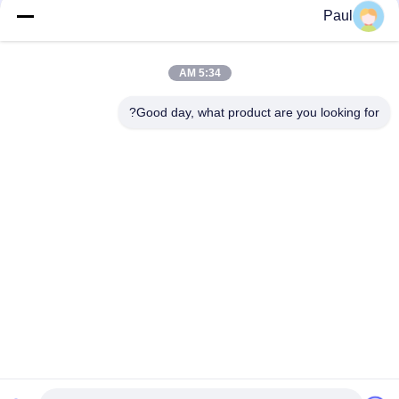
Paul
قطعات آهن تزئینی در خارج از خانه قطعات آهن آلات بالکن آهن آلات
ISO9001
5:34 AM
مواد استیل جامد استیل قطعات آهن تزئینی C / S طومار تزئین برای
حصار
Good day, what product are you looking for?
دسته بندی های محبوب
همه
چدن داکتیل
آهن ریخته خاکستری
ریخته گری فولاد ضد 
ریخته گری سرمایه 
زنگ
گذاری دقیق
لنگر تنش پست
لوازم جانبی داربست
لوازم لوله های آهن 
ریختن بدن شیر
ریخته