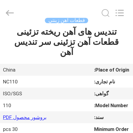
2026
Sunrise
Foundry
CO.,LTD.
All
قطعات آهن زينتي
Rights
Reserved.
تندیس های آهن ریخته تزئینی
خونه
قطعات آهن تزئینی سر تندیس
محصولات
آهن
ویدیو
China
Place of Origin:
نام تجاری:
NC110
درباره
گواهی:
ISO/SGS
ما
110
Model Number:
تور
سند:
بروشور محصول PDF
کارخانه
30 pcs
Minimum Order