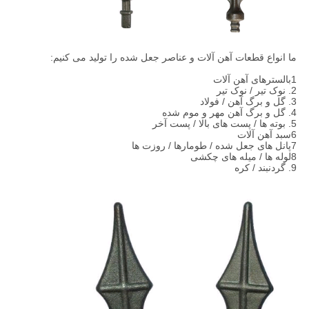
ما انواع قطعات آهن آلات و عناصر جعل شده را تولید می کنیم:
1بالسترهای آهن آلات
2. نوک تير / نوک تير
3. گل و برگ آهن / فولاد
4. گل و برگ آهن مهر و موم شده
5. بوته ها / پست های بالا / پست آخر
6سبد آهن آلات
7پانل های جعل شده / طومارها / روزت ها
8لوله ها / میله های چکشی
9. گردنبند / کره